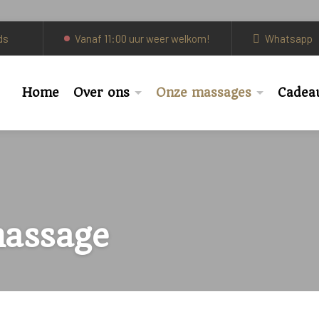
Vanaf 11:00 uur weer welkom!
Whatsapp
Home
Over ons
Onze massages
Cadea
assage