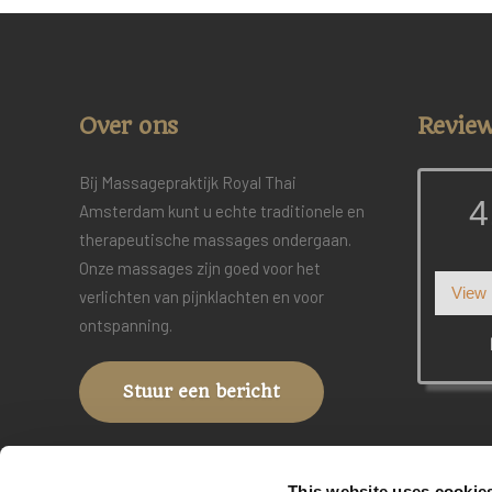
Over ons
Revie
Bij Massagepraktijk Royal Thai
4
Amsterdam kunt u echte traditionele en
therapeutische massages ondergaan.
Onze massages zijn goed voor het
View
verlichten van pijnklachten en voor
ontspanning.
Stuur een bericht
This website uses cookie