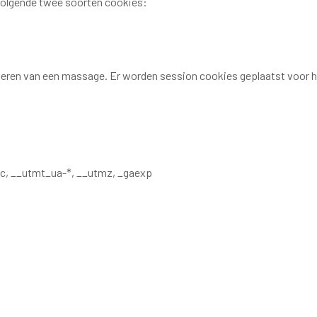
 volgende twee soorten cookies:
veren van een massage. Er worden session cookies geplaatst voor he
tmc, __utmt_ua-*, __utmz, _gaexp