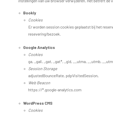
instellingen van uw browser verwijderen. Het betreft de
Bookly
Cookies
Er worden session cookies geplaatst bij het reser
resevering/bezoek.
Google Analytics
Cookies
ga, _gali, _gat, _gat*, _gid, __utma, __utmb, __u
Session Storage
adjustedBounceRate, pdpVisitedSession,
Web Beacon
https://*.google-analytics.com
WordPress CMS
Cookies